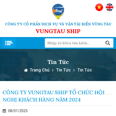
CÔNG TY CỔ PHẦN DỊCH VỤ VÀ VẬN TẢI BIỂN VŨNG TÀU
VUNGTAU SHIP
Tin Tức
Trang Chủ
Tin Tức
Tin Tức
CÔNG TY VUNGTAU SHIP TỔ CHỨC HỘI
NGHỊ KHÁCH HÀNG NĂM 2024
08/01/2025