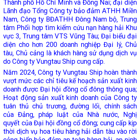
Thành phố Hồ Chí Minh và Đồng Nai; đại diện
Lãnh đạo Tổng Công ty bảo đảm ATHH Miền
Nam, Công ty BĐATHH Đông Nam bộ, Trung
tâm Phối hợp tìm kiếm cứu nạn hàng hải Khu
vực 3, Trung tâm VTS Vũng Tàu; Đại biểu đại
diện cho hơn 200 doanh nghiệp Đại lý, Chủ
tàu, Chủ cảng là khách hàng sử dụng dịch vụ
do Công ty Vungtau Ship cung cấp.
Năm 2024, Công ty Vungtau Ship hoàn thành
vượt mức các chỉ tiêu kế hoạch sản xuất kinh
doanh được Đại hội đồng cổ đông thông qua;
Hoạt động sản xuất kinh doanh của Công ty
tuân thủ chủ trương, đường lối, chính sách
của Đảng, pháp luật của Nhà nước, Nghị
quyết của Đại hội đồng cổ đông; cung cấp kịp
thời dịch vụ hoa tiêu hàng hải dẫn tàu vào rời
cảng biển bảo đảm an toàn hàng hải, an ninh