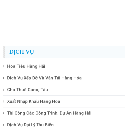
09/02/2026
THÔNG BÁO V/V LỊCH TRỰC LÃNH ĐẠO CÁC NGÀY
NGHỈ TẾT ÂM LICH NĂM 2026
DỊCH VỤ
Hoa Tiêu Hàng Hải
Dịch Vụ Xếp Dỡ Và Vận Tải Hàng Hóa
Cho Thuê Cano, Tàu
Xuất Nhập Khẩu Hàng Hóa
Thi Công Các Công Trình, Dự Án Hàng Hải
Dịch Vụ Đại Lý Tàu Biển