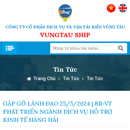
CÔNG TY CỔ PHẦN DỊCH VỤ VÀ VẬN TẢI BIỂN VŨNG TÀU
VUNGTAU SHIP
Tin Tức
Trang Chủ
Tin Tức
Tin Tức
GẶP GỠ LÃNH ĐẠO 25/5/2024 | BR-VT
PHÁT TRIỂN NGÀNH DỊCH VỤ HỖ TRỢ
KINH TẾ HÀNG HẢI